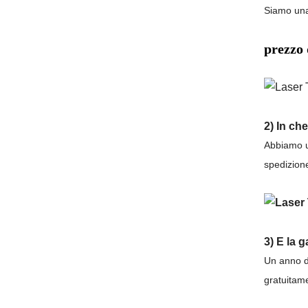
Siamo una 
prezzo 
2) In ch
Abbiamo un
spedizion
3) E la 
Un anno da
gratuitam