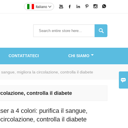






Italiano


CONTATTATECI
CHI SIAMO
il sangue, migliora la circolazione, controlla il diabete

rcolazione, controlla il diabete
ser a 4 colori: purifica il sangue,
 circolazione, controlla il diabete