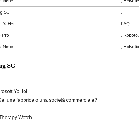
ca Neue
, Helveti
ng SC
,
t YaHei
FAQ
F Pro
, Roboto,
ca Neue
, Helveti
ng SC
rosoft YaHei
Sei una fabbrica o una società commerciale?