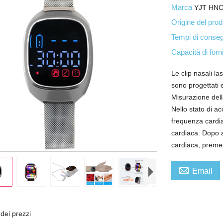
Marca
YJT HN
Origine del pro
Tempi di cons
Capacità di forn
Le clip nasali la
sono progettati
Misurazione del
Nello stato di a
frequenza cardia
cardiaca. Dopo a
cardiaca, preme

Email
 dei prezzi