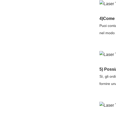
4)Come 
Puoi conta
nel modo p
5) Possi
Sì, gli or
fornire un