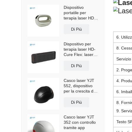
Dispositivo
portatile per
terapia laser HD-
Cure Max,
dispositivo per
Di Più
sollievo dal dolore
6. Utili
e recupero a
Dispositivo per
lunghezza d'onda
8. Cessa
terapia laser HD-
ultra-lunga OEM
Cure Flex: laser a
Servizio
bassa intensità e
a lunghezze
Di Più
2. Proge
d'onda multiple
per il sollievo dal
Casco laser YJT
4. Produ
dolore e il
552, dispositivo
recupero.
per la crescita dei
6. Imbal
capelli
Di Più
8. Forn
9. Servi
Casco laser YJT
Testo S
352 con controllo
tramite app