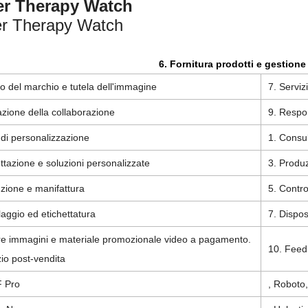
6. Fornitura prodotti e gestione
zzo del marchio e tutela dell'immagine
7. Serviz
zione della collaborazione
9. Respon
 di personalizzazione
1. Consul
ttazione e soluzioni personalizzate
3. Produz
zione e manifattura
5. Contro
laggio ed etichettatura
7. Dispos
ire immagini e materiale promozionale video a pagamento.
10. Feedb
zio post-vendita
F Pro
, Roboto,