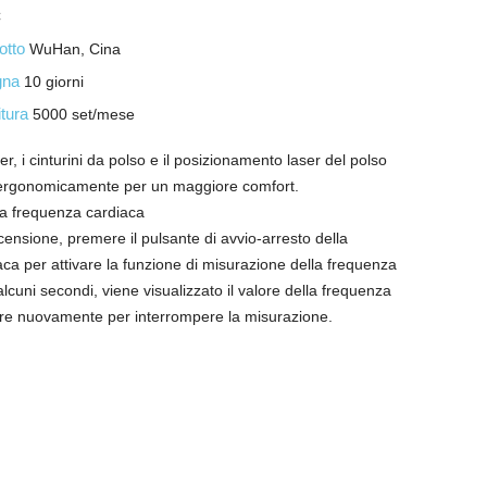
C
dotto
WuHan, Cina
egna
10 giorni
itura
5000 set/mese
ser, i cinturini da polso e il posizionamento laser del polso
 ergonomicamente per un maggiore comfort.
la frequenza cardiaca
ccensione, premere il pulsante di avvio-arresto della
ca per attivare la funzione di misurazione della frequenza
lcuni secondi, viene visualizzato il valore della frequenza
re nuovamente per interrompere la misurazione.