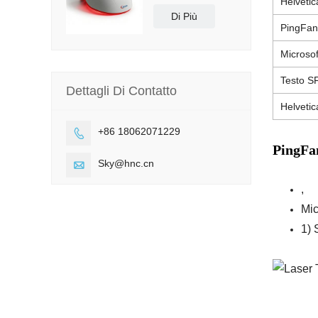
Helveti
Di Più
PingFa
Microsof
Testo S
Dettagli Di Contatto
Helveti
+86 18062071229

PingFa
Sky@hnc.cn

,
Mic
1) 